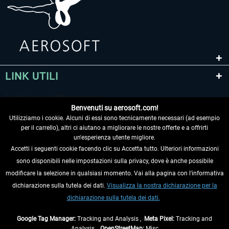
LINK UTILI
Benvenuti su aerosoft.com!
Utilizziamo i cookie. Alcuni di essi sono tecnicamente necessari (ad esempio
per il carrello), altri ci aiutano a migliorare le nostre offerte e a offrirti
un'esperienza utente migliore.
Accetti i seguenti cookie facendo clic su Accetta tutto. Ulteriori informazioni
sono disponibili nelle impostazioni sulla privacy, dove è anche possibile
RECEDERE DAL CONTRATTO
modificare la selezione in qualsiasi momento. Vai alla pagina con l'informativa
dichiarazione sulla tutela dei dati.
Visualizza la nostra dichiarazione per la
INFORMAZIONI
dichiarazione sulla tutela dei dati.
NON PERDETEVI LE ULTIME NOTIZIE
Google Tag Manager:
Tracking and Analysis ,
Meta Pixel:
Tracking and
Analysis ,
OpenStreetMap:
Misc