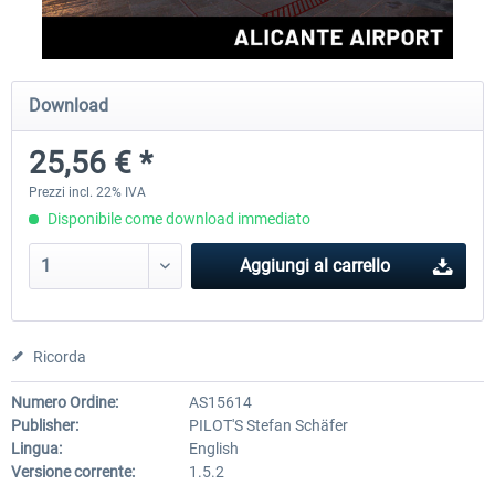
Aerosoft Airport Cologne/Bonn
Aerosoft Mega Airport Fran
Download
25,56 € *
18,40 € *
25,58 € *
Prezzi incl. 22% IVA
Disponibile come download immediato
Aggiungi al carrello
Ricorda
Numero Ordine:
AS15614
Publisher:
PILOT'S Stefan Schäfer
Lingua:
English
Versione corrente:
1.5.2