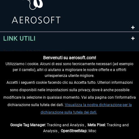
LINK UTILI
Benvenuti su aerosoft.com!
Utilizziamo i cookie. Alcuni di essi sono tecnicamente necessari (ad esempio
per il carrello), altri ci aiutano a migliorare le nostre offerte e a offrirti
un'esperienza utente migliore.
Accetti i seguenti cookie facendo clic su Accetta tutto. Ulteriori informazioni
sono disponibili nelle impostazioni sulla privacy, dove è anche possibile
RECEDERE DAL CONTRATTO
modificare la selezione in qualsiasi momento. Vai alla pagina con l'informativa
dichiarazione sulla tutela dei dati.
Visualizza la nostra dichiarazione per la
INFORMAZIONI
dichiarazione sulla tutela dei dati.
NON PERDETEVI LE ULTIME NOTIZIE
Google Tag Manager:
Tracking and Analysis ,
Meta Pixel:
Tracking and
Analysis ,
OpenStreetMap:
Misc
* Tutti i prezzi sono indicati al netto di Iva e
spese di spedizione
ed