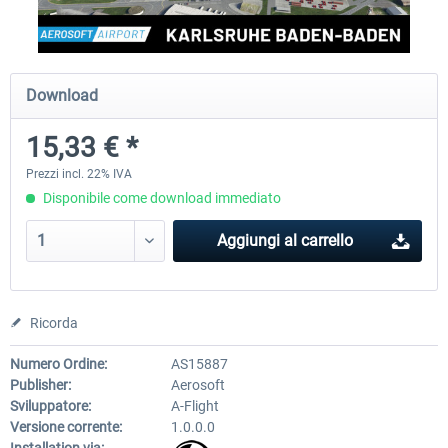
Aerosoft Airport Cologne/Bonn
sim-wings Hamburg
Download
15,33 € *
18,40 € *
20,45 € *
Prezzi incl. 22% IVA
Disponibile come download immediato
Aggiungi al carrello
Ricorda
Numero Ordine:
AS15887
Publisher:
Aerosoft
Sviluppatore:
A-Flight
Versione corrente:
1.0.0.0