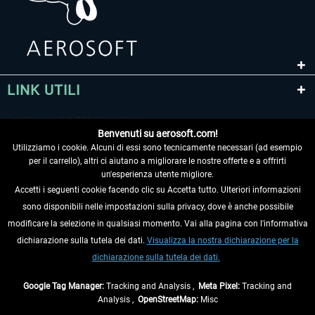
LINK UTILI
Benvenuti su aerosoft.com!
Utilizziamo i cookie. Alcuni di essi sono tecnicamente necessari (ad esempio
per il carrello), altri ci aiutano a migliorare le nostre offerte e a offrirti
un'esperienza utente migliore.
Accetti i seguenti cookie facendo clic su Accetta tutto. Ulteriori informazioni
sono disponibili nelle impostazioni sulla privacy, dove è anche possibile
RECEDERE DAL CONTRATTO
modificare la selezione in qualsiasi momento. Vai alla pagina con l'informativa
dichiarazione sulla tutela dei dati.
Visualizza la nostra dichiarazione per la
INFORMAZIONI
dichiarazione sulla tutela dei dati.
NON PERDETEVI LE ULTIME NOTIZIE
Google Tag Manager:
Tracking and Analysis ,
Meta Pixel:
Tracking and
Analysis ,
OpenStreetMap:
Misc
* Tutti i prezzi sono indicati al netto di Iva e
spese di spedizione
ed