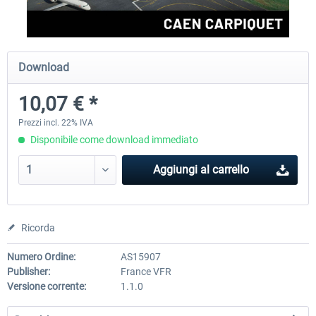
Aerosoft Airport Cologne/Bonn
sim-wings Hamburg
Download
10,07 € *
18,40 € *
20,45 € *
Prezzi incl. 22% IVA
Disponibile come download immediato
Aggiungi al carrello
Ricorda
Numero Ordine:
AS15907
Publisher:
France VFR
Versione corrente:
1.1.0