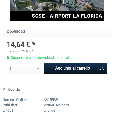
FSDG - Cusco MSFS
Sierrasim Simulation - SKMD 
Herrera...
Download
18,30 € *
13,42 € *
14,64 € *
Prezzi incl. 22% IVA
Disponibile come download immediato
Aggiungi al carrello
Ricorda
Numero Ordine:
AS15588
Publisher:
Virtual Design 3D
Lingua:
English