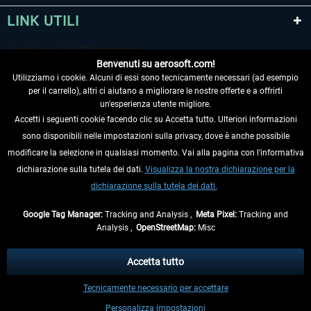
LINK UTILI
Benvenuti su aerosoft.com!
Utilizziamo i cookie. Alcuni di essi sono tecnicamente necessari (ad esempio
per il carrello), altri ci aiutano a migliorare le nostre offerte e a offrirti
un'esperienza utente migliore.
Accetti i seguenti cookie facendo clic su Accetta tutto. Ulteriori informazioni
sono disponibili nelle impostazioni sulla privacy, dove è anche possibile
RECEDERE DAL CONTRATTO
modificare la selezione in qualsiasi momento. Vai alla pagina con l'informativa
dichiarazione sulla tutela dei dati.
Visualizza la nostra dichiarazione per la
INFORMAZIONI
dichiarazione sulla tutela dei dati.
NON PERDETEVI LE ULTIME NOTIZIE
Google Tag Manager:
Tracking and Analysis ,
Meta Pixel:
Tracking and
Analysis ,
OpenStreetMap:
Misc
* Tutti i prezzi sono indicati al netto di Iva e
spese di spedizione
ed
eventualmente le spese di spedizione, se non diversamente descritto.
Accetta tutto
** Riguarda le spedizioni al di fuori della Germania, i tempi di consegna per le
Tecnicamente necessario per accettare
altre nazioni sono disponibili nelle
informazioni di spedizione
.
Personalizza impostazioni