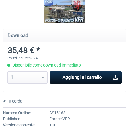
Hamburg-Finkenwerder
Madeira X Evolution
Download
12,20 € *
25,58 € *
35,48 € *
Prezzi incl. 22% IVA
Disponibile come download immediato
Aggiungi al carrello
Ricorda
Numero Ordine:
AS15163
Publisher:
France VFR
Versione corrente:
1.01