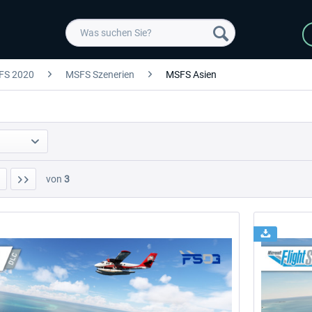
FS 2020
MSFS Szenerien
MSFS Asien
von
3