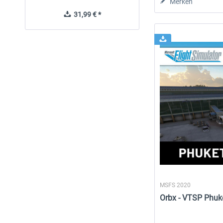
Merken
31,99 € *
9,95 € *
MSFS 2020
Orbx - VTSP Phuke