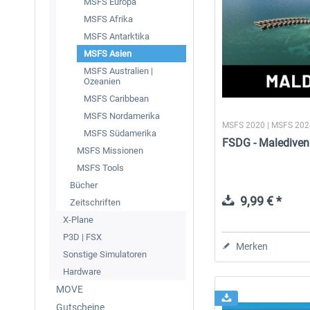
MSFS Europa
MSFS Afrika
MSFS Antarktika
MSFS Asien
MSFS Australien |
Ozeanien
MSFS Caribbean
MSFS Nordamerika
MSFS 2020 | MSFS 20
MSFS Südamerika
FSDG - Malediven
MSFS Missionen
MSFS Tools
Bücher
9,99 € *
Zeitschriften
X-Plane
P3D | FSX
Merken
Sonstige Simulatoren
Hardware
MOVE
Gutscheine