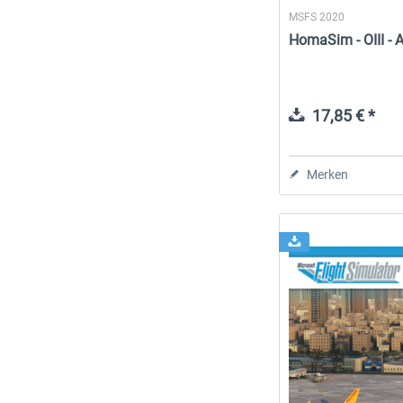
MSFS 2020
HomaSim - OIII - 
17,85 € *
Merken