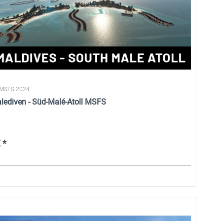
 MSFS 2024
lediven - Süd-Malé-Atoll MSFS
 *