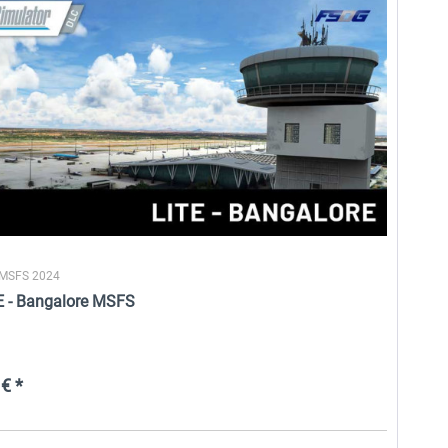
 MSFS 2024
 - Bangalore MSFS
€ *
Aerosoft Airport Bali
FSDG - Malediven - Malé
International Airport MSFS