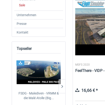
Sale
Unternehmen
Presse
Kontakt
Topseller
MSFS 2020
FeelThere - VIDP 
16,66 € *
FSDG - Malediven - VRMM &
Aerosoft Mt. Everest Airpo
die Malé Atolle (Big...
Vol. 1 - Lukla