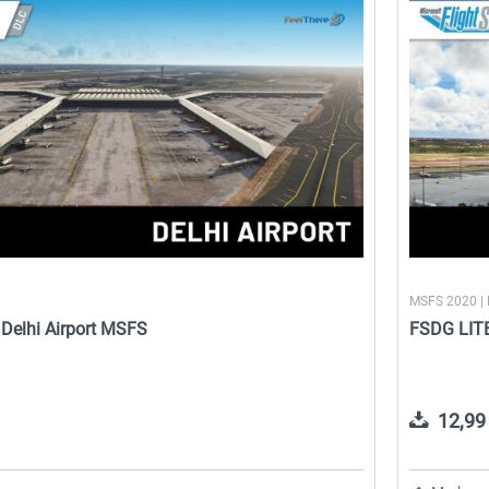
MSFS 2020 |
- Delhi Airport MSFS
FSDG LITE
12,99 
rts
Aerosoft Mt. Everest Airports
Aerosoft Mega Airport Ben
Vol. 2 - Phaplu...
Gurion