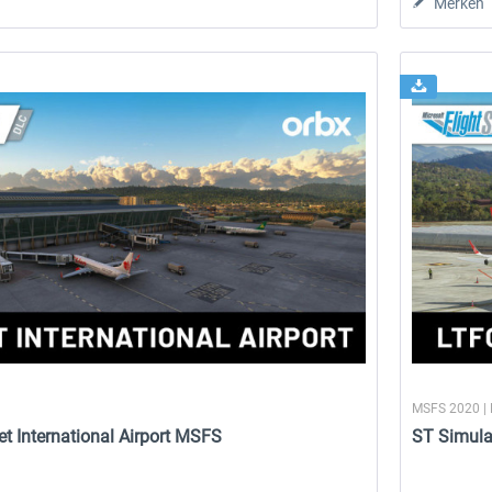
Merken
9,95 € *
21,42 € *
MSFS 2020 |
t International Airport MSFS
ST Simulat