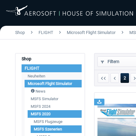
Shop
FLIGHT
Microsoft Flight Simulator
MS
Shop
Filtern
FLIGHT
Neuheiten
2
Microsoft Flight Simulator
News
MSFS Simulator
MSFS 2024
MSFS 2020
MSFS Flugzeuge
MSFS Szenerien