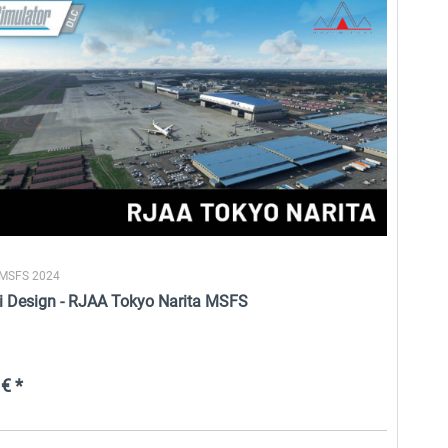
 MSFS 2024
i Design - RJAA Tokyo Narita MSFS
€ *
Aerosoft Airport Bali
FSDG - Malediven - Malé
International Airport MSFS