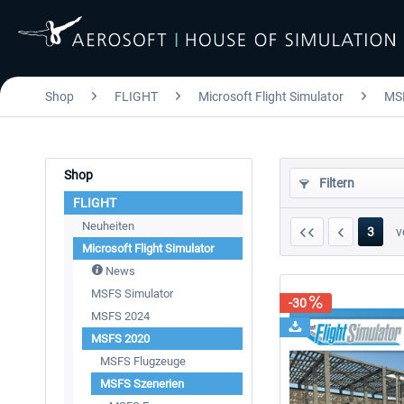
Shop
FLIGHT
Microsoft Flight Simulator
MS
Shop
Filtern
FLIGHT
Neuheiten
3
v
Microsoft Flight Simulator
News
MSFS Simulator
-30
MSFS 2024
MSFS 2020
MSFS Flugzeuge
MSFS Szenerien