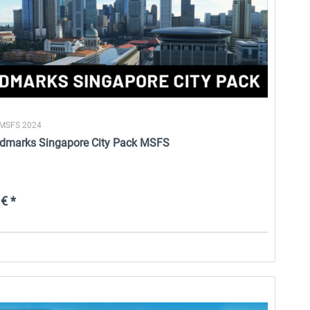
 MSFS 2024
ndmarks Singapore City Pack MSFS
€ *