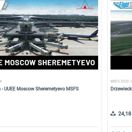
24
MSFS 2020 |
gn - UUEE Moscow Sheremetyevo MSFS
Drzewieck
24,18 
rts
Aerosoft Mt. Everest Airports
Aerosoft Mega Airport Ben
Vol. 2 - Phaplu...
Gurion