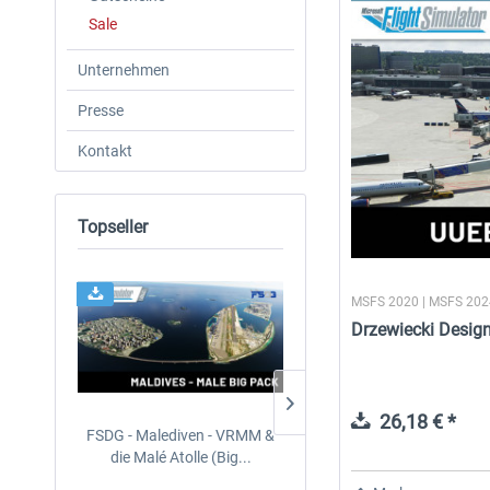
Sale
Unternehmen
Presse
Kontakt
Topseller
MSFS 2020 | MSFS 20
Drzewiecki Desi
26,18 € *
FSDG - Malediven - VRMM &
Aerosoft Mt. Everest Airpo
die Malé Atolle (Big...
Vol. 1 - Lukla