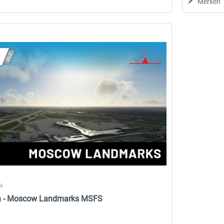
Merken
9,95 € *
21,42 € *
24
gn - Moscow Landmarks MSFS