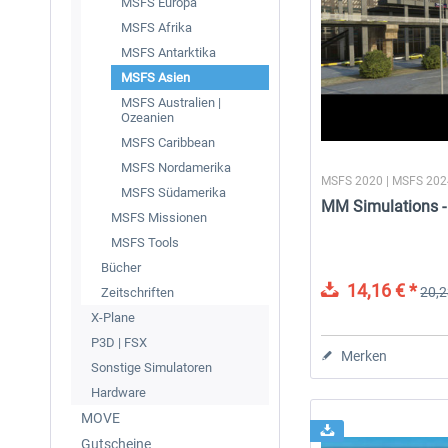
MSFS Europa
MSFS Afrika
MSFS Antarktika
MSFS Asien
MSFS Australien |
Ozeanien
MSFS Caribbean
MSFS Nordamerika
MSFS 2020 | MSFS 20
MSFS Südamerika
MM Simulations - 
MSFS Missionen
MSFS Tools
Bücher
14,16 € *
20,2
Zeitschriften
X-Plane
P3D | FSX
Merken
Sonstige Simulatoren
Hardware
MOVE
Gutscheine