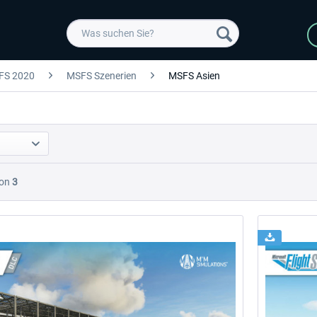
FS 2020
MSFS Szenerien
MSFS Asien
on
3