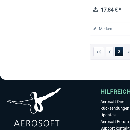
17,84 € *
Merken
3
v
HILFREIC
Aerosoft One
Rücksendungen 
Updates
Aerosoft Forum
Support kontakt