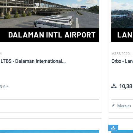
24
MSFS 2020 |
LTBS - Dalaman International...
Orbx - La
10,38 
3 € *
Merken