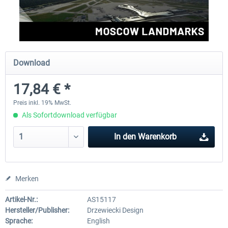
Aerosoft Mt. Everest Airports Vol. 1 -
Aerosoft Mt. Everest Airports V
Lukla
Phaplu...
Download
9,95 € *
9,95 € *
17,84 € *
Preis inkl. 19% MwSt.
Als Sofortdownload verfügbar
In den
Warenkorb
Merken
Artikel-Nr.:
AS15117
Hersteller/Publisher:
Drzewiecki Design
Sprache:
English