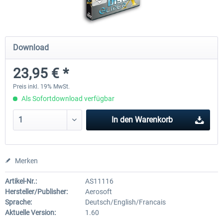
EmergencyDispatcherPro - 24h Free
EmergencyDispatcherPr
Download
Trial
23,95 € *
0,00 € *
35,69 € *
Preis inkl. 19% MwSt.
Als Sofortdownload verfügbar
In den
Warenkorb
Merken
Artikel-Nr.:
AS11116
Hersteller/Publisher:
Aerosoft
Sprache:
Deutsch/English/Francais
Aktuelle Version:
1.60