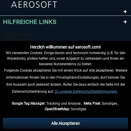
HILFREICHE LINKS
Herzlich willkommen auf aerosoft.com!
Wir verwenden Cookies. Einige davon sind technisch notwendig (z.B. für den
Warenkorb), andere helfen uns, unser Angebot zu verbessern und Ihnen ein
besseres Nutzererlebnis zu bieten.
Folgende Cookies akzeptieren Sie mit einem Klick auf Alle akzeptieren. Weitere
VERTRAG WIDERRUFEN
Informationen finden Sie in den Privatsphäre-Einstellungen, dort können Sie
Ihre Auswahl auch jederzeit ändern. Rufen Sie dazu einfach die Seite mit der
INFORMATIONEN
Datenschutzerklärung auf.
Zu unseren Datenschutzbestimmungen.
NICHTS MEHR VERPASSEN
Google Tag Manager:
Tracking und Analyse ,
Meta Pixel:
Sonstiges ,
OpenStreetMap:
Sonstiges
* Alle Preise inkl. gesetzl. Mehrwertsteuer zzgl.
Versandkosten
, wenn nicht
anders beschrieben.
Alle Akzeptieren
** Gilt für Lieferungen innerhalb Deutschlands, Lieferzeiten für andere Länder