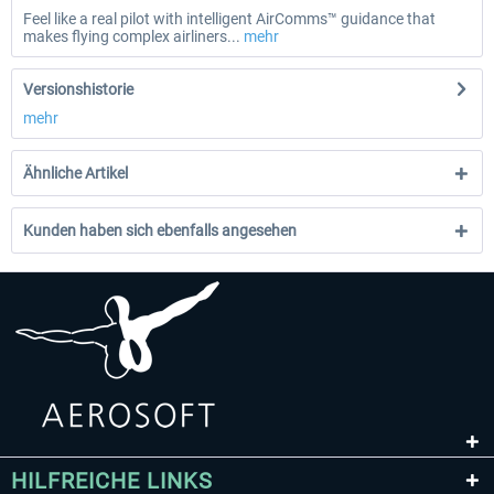
Feel like a real pilot with intelligent AirComms™ guidance that
makes flying complex airliners...
mehr
Versionshistorie
mehr
Ähnliche Artikel
Kunden haben sich ebenfalls angesehen
HILFREICHE LINKS