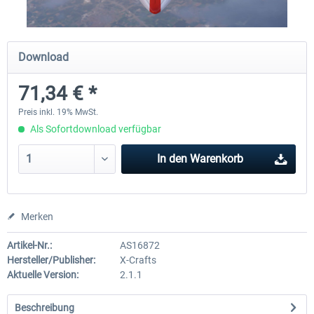
Traffic Global for X-Plane 12/11
X-Plane.org - King Air 350
Download
(Windows)
71,34 € *
44,58 € *
53,95 € *
Preis inkl. 19% MwSt.
Als Sofortdownload verfügbar
In den
Warenkorb
Merken
Artikel-Nr.:
AS16872
Hersteller/Publisher:
X-Crafts
Aktuelle Version:
2.1.1
Beschreibung