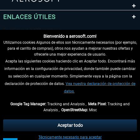
ENLACES ÚTILES
Bienvenido a aerosoft.com!
Utilizamos cookies Algunos de ellos son técnicamente necesarios (por ejemplo,
para el carrito de compras), otros nos ayudan a mejorar nuestras ofertas y
ofrecerle una mejor experiencia de usuario.
Acepta las siguientes cookies haciendo clic en Aceptar todo. Encontrará más
información en la configuración de privacidad, donde también puede cambiar
DESISTIR DEL CONTRATO
su selección en cualquier momento. Simplemente vaya a la página con la
declaración de protección de datos.
Vea nuestra declaración de protección de
INFORMACIÓN
datos.
NO SE PIERDA LAS ÚLTIMAS NOTICIAS
Google Tag Manager:
Tracking and Analysis ,
Meta Pixel:
Tracking and
Analysis ,
OpenStreetMap:
Misc
* Todos los precios, incl. el IVA legal y
gastos de envío
así como las posibles
tasas de recepción si no se describe lo contrario
Aceptar todo
** De aplicación a envíos dentro de Alemania. Los plazos de envío para los
Técnicamente necesario para aceptar
demás países se pueden consultar en la
información de envío
.