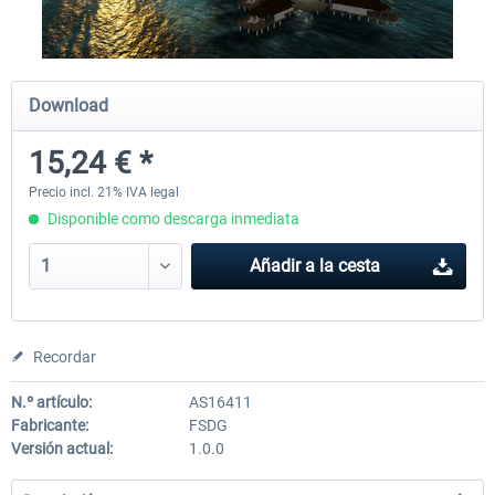
PILOT'S - FS Global Ultimate 2024
Moscow City X
Download
15,24 € *
84,69 € *
30,25 € *
Precio incl. 21% IVA legal
Disponible como descarga inmediata
Añadir a la cesta
Recordar
N.º artículo:
AS16411
Fabricante:
FSDG
Versión actual:
1.0.0