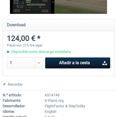
X-Plane.org - King Air 350 XP12
X-Plane.org - Cessna 172M 
Download
Series XP12
124,00 € *
54,86 € *
33,50 € *
Precio incl. 21% IVA legal
Disponible como descarga inmediata
Añadir a la cesta
Recordar
N.º artículo:
AS14746
Fabricante:
X-Plane.org
Desarrollador:
FlightFactor & StepToSky
Idioma:
English