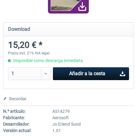
Airport Berlin Brandenburg V2 XP
Airport Zurich V2.0 XP
Download
15,20 € *
30,45 € *
26,39 € *
Precio incl. 21% IVA legal
Disponible como descarga inmediata
Añadir a la cesta
Recordar
N.º artículo:
AS14279
Fabricante:
Aerosoft
Desarrollador:
Jo Erlend Sund
Versión actual:
1.01