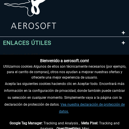
ENLACES ÚTILES
Bienvenido a aerosoft.com!
Utilizamos cookies Algunos de ellos son técnicamente necesarios (por ejemplo,
para el carrito de compras), otros nos ayudan a mejorar nuestras ofertas y
ofrecerle una mejor experiencia de usuario.
Acepta las siguientes cookies haciendo clic en Aceptar todo. Encontrará más
información en la configuración de privacidad, donde también puede cambiar
DESISTIR DEL CONTRATO
su selección en cualquier momento. Simplemente vaya a la página con la
declaración de protección de datos.
Vea nuestra declaración de protección de
INFORMACIÓN
datos.
NO SE PIERDA LAS ÚLTIMAS NOTICIAS
Google Tag Manager:
Tracking and Analysis ,
Meta Pixel:
Tracking and
Analysis ,
OpenStreetMap:
Misc