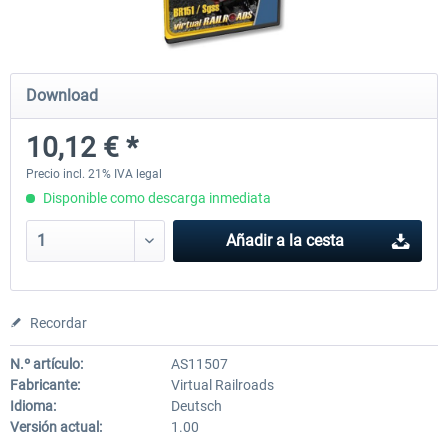
ICE 4 (Class 412)
Stadler Flirt 3
Download
10,12 € *
35,54 € *
19,36 € *
Precio incl. 21% IVA legal
Disponible como descarga inmediata
Añadir a la cesta
Recordar
N.º artículo:
AS11507
Fabricante:
Virtual Railroads
Idioma:
Deutsch
Versión actual:
1.00