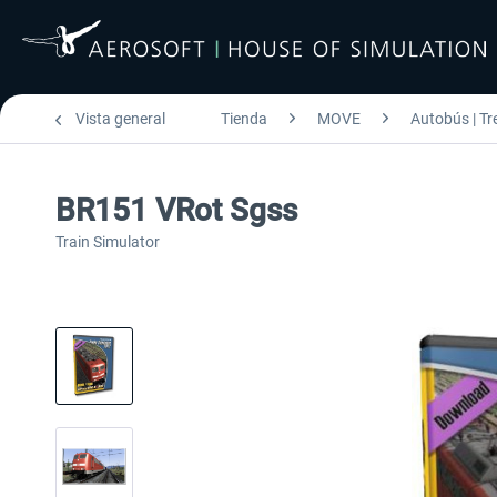
Vista general
Tienda
MOVE
Autobús | Tr
BR151 VRot Sgss
Train Simulator