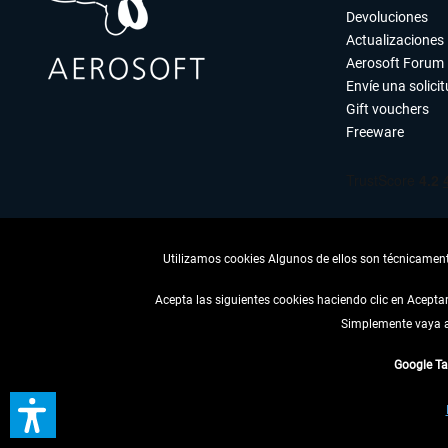
Devoluciones
Actualizaciones
Aerosoft Forum
Envíe una solici
Gift vouchers
Freeware
Utilizamos cookies Algunos de ellos son técnicamente
Acepta las siguientes cookies haciendo clic en Acept
Simplemente vaya a 
DESISTIR
Google T
* Todos los precios, i
** De aplicación a envíos 