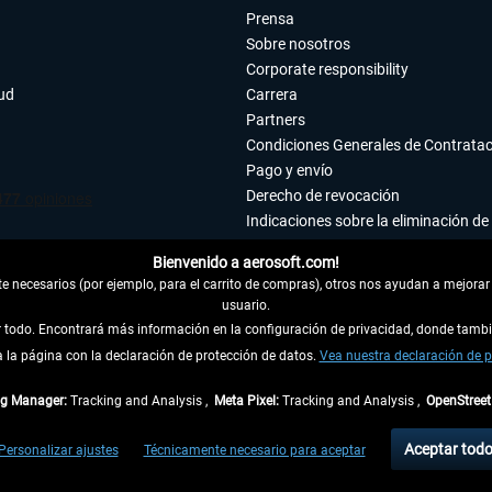
Prensa
Sobre nosotros
Corporate responsibility
tud
Carrera
Partners
Condiciones Generales de Contrata
Pago y envío
Derecho de revocación
Indicaciones sobre la eliminación de 
Declaración de protección de datos
Bienvenido a aerosoft.com!
Accesibilidad
 necesarios (por ejemplo, para el carrito de compras), otros nos ayudan a mejorar 
Aviso legal
usuario.
ar todo. Encontrará más información en la configuración de privacidad, donde tam
la página con la declaración de protección de datos.
 DEL CONTRATO
Vea nuestra declaración de p
ag Manager:
Tracking and Analysis ,
Meta Pixel:
Tracking and Analysis ,
OpenStree
ncl. el IVA legal y
gastos de envío
así como las posibles tasas de recepción si no se 
Aceptar tod
Personalizar ajustes
Técnicamente necesario para aceptar
dentro de Alemania. Los plazos de envío para los demás países se pueden consultar