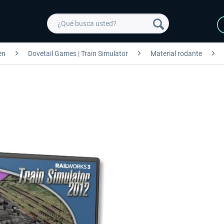
en
Dovetail Games | Train Simulator
Material rodante