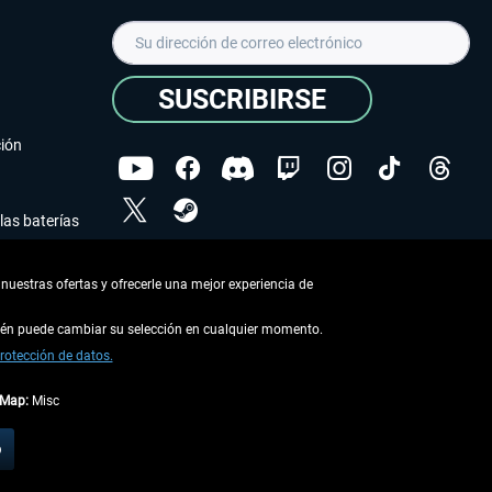
SUSCRIBIRSE
ción
las baterías
He leído la
declaración de protección de datos
.
nuestras ofertas y ofrecerle una mejor experiencia de
Copyright © Aerosoft GmbH - Todos los derechos
reservados
bién puede cambiar su selección en cualquier momento.
rotección de datos.
tMap:
Misc
describe lo contrario
o
 en la
información de envío
.