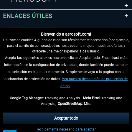
ENLACES ÚTILES
Bienvenido a aerosoft.com!
Utilizamos cookies Algunos de ellos son técnicamente necesarios (por ejemplo,
para el carrito de compras), otros nos ayudan a mejorar nuestras ofertas y
ofrecerle una mejor experiencia de usuario.
Acepta las siguientes cookies haciendo clic en Aceptar todo. Encontrará más
información en la configuración de privacidad, donde también puede cambiar
DESISTIR DEL CONTRATO
su selección en cualquier momento. Simplemente vaya a la página con la
declaración de protección de datos.
Vea nuestra declaración de protección de
INFORMACIÓN
datos.
NO SE PIERDA LAS ÚLTIMAS NOTICIAS
Google Tag Manager:
Tracking and Analysis ,
Meta Pixel:
Tracking and
Analysis ,
OpenStreetMap:
Misc
* Todos los precios, incl. el IVA legal y
gastos de envío
así como las posibles
tasas de recepción si no se describe lo contrario
Aceptar todo
** De aplicación a envíos dentro de Alemania. Los plazos de envío para los
Técnicamente necesario para aceptar
demás países se pueden consultar en la
información de envío
.