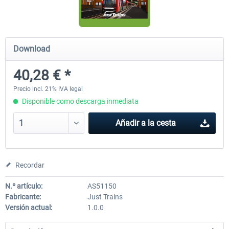
Koeblitzer Mountain Route 3 reloaded
VirtualTracks - Ringbahn Be
Download
40,28 € *
30,45 € *
35,54 € *
Precio incl. 21% IVA legal
Disponible como descarga inmediata
Añadir a la cesta
Recordar
N.º artículo:
AS51150
Fabricante:
Just Trains
Versión actual:
1.0.0