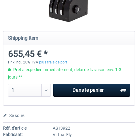
Honeycomb - Flight Sim USB Hub
Honeycomb - Bravo Throttle Q
Shipping item
50,41 € *
252,09 € *
655,45 € *
Prix incl. 20% TVA
plus frais de port
Prêt à expédier immédiatement, délai de livraison env. 1-3
jours **
Dans le panier
Se souv.
Réf. d'article :
AS13922
Fabricant:
Virtual Fly