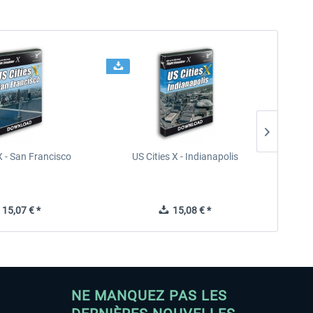
X - San Francisco
US Cities X - Indianapolis
US Citi
15,07 € *
15,08 € *
NE MANQUEZ PAS LES