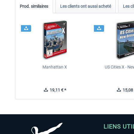
Prod. similaires
Les clients ont aussi acheté
Les cl
Manhattan X
US Cities X - N
19,11 € *
15,08 
LIENS UTI