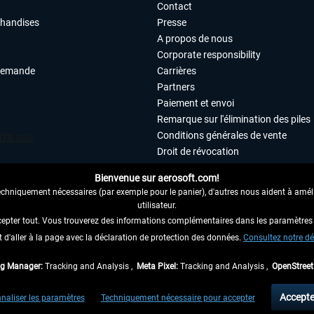
Contact
chandises
Presse
A propos de nous
Corporate responsibility
demande
Carrières
Partners
Paiement et envoi
Remarque sur l'élimination des piles
Conditions générales de vente
Droit de révocation
Déclaration de protection des donn
Bienvenue sur aerosoft.com!
Accessibilité
echniquement nécessaires (par exemple pour le panier), d'autres nous aident à amélio
Mentions légales
utilisateur.
cepter tout. Vous trouverez des informations complémentaires dans les paramètres 
it d'aller à la page avec la déclaration de protection des données.
 AU CONTRAT ICI
Consultez notre dé
ag Manager:
Tracking and Analysis ,
Meta Pixel:
Tracking and Analysis ,
OpenStree
 TVA légale comprise, hors
frais de port
et, le cas échéant, frais de remboursement, si
Accepte
naliser les paramètres
Techniquement nécessaire pour accepter
aux envois vers l'Allemagne. Pour les autres pays, veuillez consulter les
informations