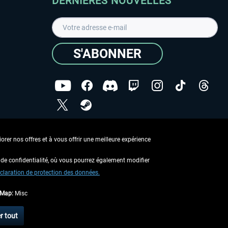
DERNIÈRES NOUVELLES
S'ABONNER
ées
J'ai lu la
Déclaration de protection des données
.
rer nos offres et à vous offrir une meilleure expérience
Copyright © Aerosoft GmbH - Tous droits réservés
de confidentialité, où vous pourrez également modifier
claration de protection des données.
tMap:
Misc
 aucune description contraire.
r tout
 d'expédition
.