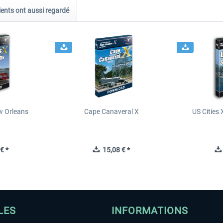
ients ont aussi regardé
ew Orleans
Cape Canaveral X
US Cities 
€ *
15,08 € *
LES
INFORMATIONS