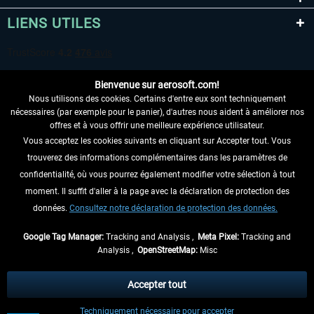
LIENS UTILES
Bienvenue sur aerosoft.com!
Nous utilisons des cookies. Certains d'entre eux sont techniquement
nécessaires (par exemple pour le panier), d'autres nous aident à améliorer nos
offres et à vous offrir une meilleure expérience utilisateur.
Vous acceptez les cookies suivants en cliquant sur Accepter tout. Vous
RENONCER AU CONTRAT ICI
trouverez des informations complémentaires dans les paramètres de
INFORMATIONS
confidentialité, où vous pourrez également modifier votre sélection à tout
moment. Il suffit d'aller à la page avec la déclaration de protection des
NE MANQUEZ PAS LES DERNIÈRES
données.
Consultez notre déclaration de protection des données.
NOUVELLES
Google Tag Manager:
Tracking and Analysis ,
Meta Pixel:
Tracking and
Analysis ,
OpenStreetMap:
Misc
* Tous les prix sont indiqués TVA légale comprise, hors
frais de port
et, le cas
échéant, frais de remboursement, si aucune description contraire.
Accepter tout
** S'applique aux envois vers l'Allemagne. Pour les autres pays, veuillez
Techniquement nécessaire pour accepter