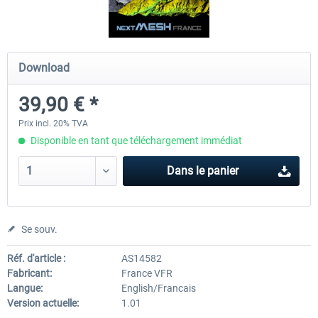
Hamburg-Finkenwerder
Madeira X Evolution
Download
39,90 € *
12,00 € *
25,16 € *
Prix incl. 20% TVA
Disponible en tant que téléchargement immédiat
Dans le panier
Se souv.
Réf. d'article :
AS14582
Fabricant:
France VFR
Langue:
English/Francais
Version actuelle:
1.01