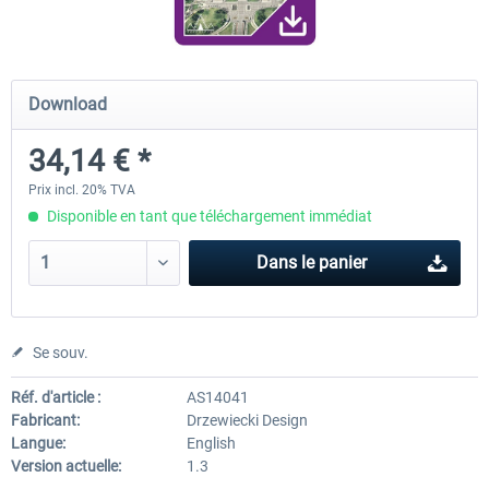
Traffic Global for X-Plane 12/11
Airport Stuttgart XP
Download
(Windows)
34,14 € *
44,95 € *
22,13 € *
Prix incl. 20% TVA
Disponible en tant que téléchargement immédiat
Dans le panier
Se souv.
Réf. d'article :
AS14041
Fabricant:
Drzewiecki Design
Langue:
English
Version actuelle:
1.3