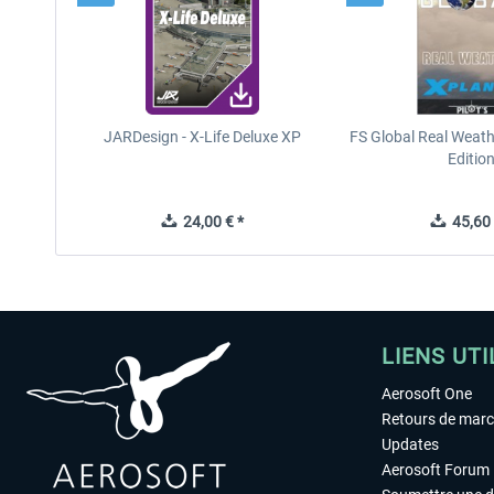
JARDesign - X-Life Deluxe XP
FS Global Real Weath
Editio
24,00 € *
45,60 
LIENS UTI
Aerosoft One
Retours de mar
Updates
Aerosoft Forum