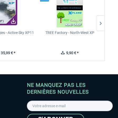
ies - Active Sky XP11
TREE Factory - North-West XP
TR
35,99 € *
9,90 € *
NE MANQUEZ PAS LES
DERNIÈRES NOUVELLES