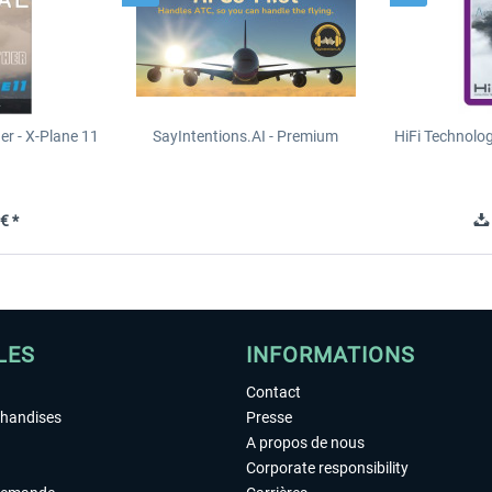
er - X-Plane 11
SayIntentions.AI - Premium
HiFi Technolog
n
€ *
LES
INFORMATIONS
Contact
chandises
Presse
A propos de nous
Corporate responsibility