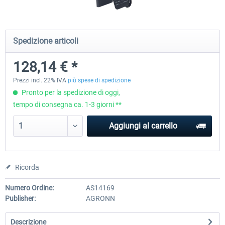
Honeycomb - Flight Sim USB Hub
CockpitCrafters - Under-Des
Spedizione articoli
128,14 € *
56,38 € *
51,25 € *
41,00 € *
Prezzi incl. 22% IVA
più spese di spedizione
Pronto per la spedizione di oggi,
tempo di consegna ca. 1-3 giorni **
Aggiungi al carrello
Ricorda
Numero Ordine:
AS14169
Publisher:
AGRONN
Descrizione