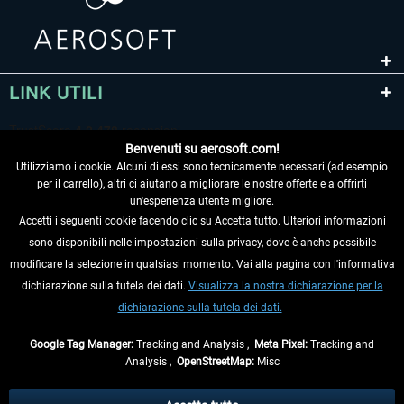
LINK UTILI
Benvenuti su aerosoft.com!
Utilizziamo i cookie. Alcuni di essi sono tecnicamente necessari (ad esempio
per il carrello), altri ci aiutano a migliorare le nostre offerte e a offrirti
un'esperienza utente migliore.
Accetti i seguenti cookie facendo clic su Accetta tutto. Ulteriori informazioni
sono disponibili nelle impostazioni sulla privacy, dove è anche possibile
RECEDERE DAL CONTRATTO
modificare la selezione in qualsiasi momento. Vai alla pagina con l'informativa
dichiarazione sulla tutela dei dati.
Visualizza la nostra dichiarazione per la
INFORMAZIONI
dichiarazione sulla tutela dei dati.
NON PERDETEVI LE ULTIME NOTIZIE
Google Tag Manager:
Tracking and Analysis ,
Meta Pixel:
Tracking and
Analysis ,
OpenStreetMap:
Misc
* Tutti i prezzi sono indicati al netto di Iva e
spese di spedizione
ed
eventualmente le spese di spedizione, se non diversamente descritto.