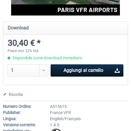
Aerosoft Airport Cologne/Bonn
sim-wings Hamburg
Download
30,40 € *
18,40 € *
20,45 € *
Prezzi incl. 22% IVA
Disponibile come download immediato
Aggiungi al carrello
Ricorda
Numero Ordine:
AS15615
Publisher:
France VFR
Lingua:
English/Français
Versione corrente:
1.4.0