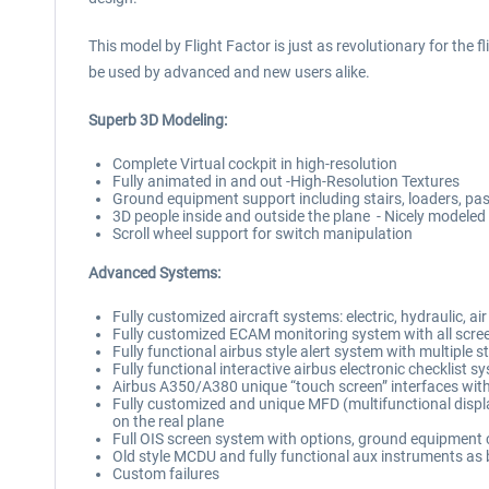
This model by Flight Factor is just as revolutionary for the 
be used by advanced and new users alike.
Superb 3D Modeling
:
Complete Virtual cockpit in high-resolution
Fully animated in and out -High-Resolution Textures
Ground equipment support including stairs, loaders, pa
3D people inside and outside the plane - Nicely modeled
Scroll wheel support for switch manipulation
Advanced Systems
:
Fully customized aircraft systems: electric, hydraulic, ai
Fully customized ECAM monitoring system with all scre
Fully functional airbus style alert system with multiple s
Fully functional interactive airbus electronic checklist s
Airbus A350/A380 unique “touch screen” interfaces wit
Fully customized and unique MFD (multifunctional displa
on the real plane
Full OIS screen system with options, ground equipment c
Old style MCDU and fully functional aux instruments as
Custom failures