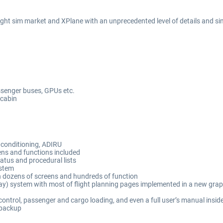
flight sim market and XPlane with an unprecedented level of details and sim
ssenger buses, GPUs etc.
 cabin
r conditioning, ADIRU
ens and functions included
tatus and procedural lists
ystem
h dozens of screens and hundreds of function
y) system with most of flight planning pages implemented in a new graphi
ontrol, passenger and cargo loading, and even a full user’s manual inside
 backup