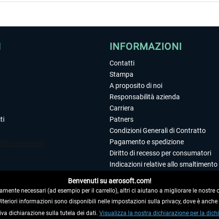
I
INFORMAZIONI
Contatti
Stampa
A proposito di noi
Responsabilità azienda
Carriera
ti
Patners
Condizioni Generali di Contratto
Pagamento e spedizione
Diritto di recesso per consumatori
Indicazioni relative allo smaltimento 
Dichiarazione sulla tutela dei dati
Benvenuti su aerosoft.com!
Editoriale
amente necessari (ad esempio per il carrello), altri ci aiutano a migliorare le nostre of
 Ulteriori informazioni sono disponibili nelle impostazioni sulla privacy, dove è anch
iva dichiarazione sulla tutela dei dati.
 DAL CONTRATTO
Visualizza la nostra dichiarazione per la dichi