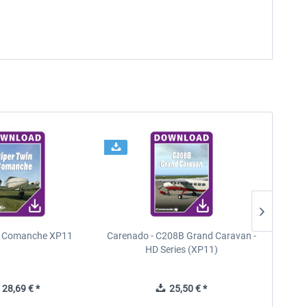
n Comanche XP11
Carenado - C208B Grand Caravan -
PA
HD Series (XP11)
28,69 € *
25,50 € *