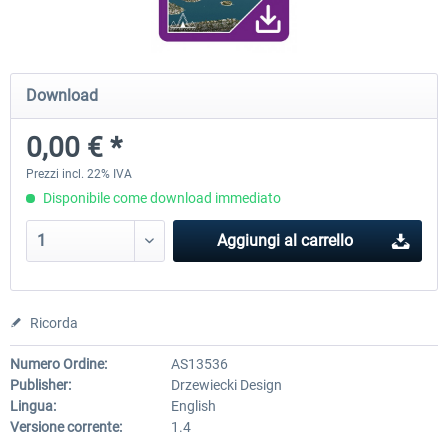
Traffic Global for X-Plane 12/11
X-Plane.org - King Air 350
Download
(Windows)
0,00 € *
45,70 € *
55,31 € *
Prezzi incl. 22% IVA
Disponibile come download immediato
Aggiungi al carrello
Ricorda
Numero Ordine:
AS13536
Publisher:
Drzewiecki Design
Lingua:
English
Versione corrente:
1.4