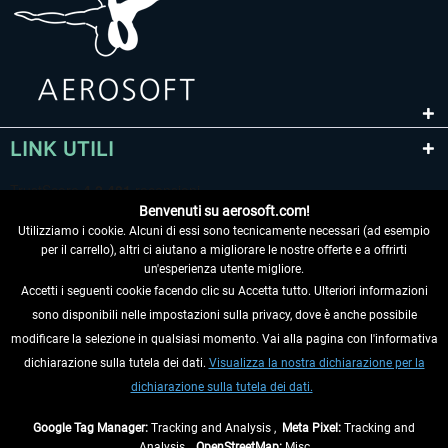
LINK UTILI
Benvenuti su aerosoft.com!
Utilizziamo i cookie. Alcuni di essi sono tecnicamente necessari (ad esempio
per il carrello), altri ci aiutano a migliorare le nostre offerte e a offrirti
un'esperienza utente migliore.
Accetti i seguenti cookie facendo clic su Accetta tutto. Ulteriori informazioni
sono disponibili nelle impostazioni sulla privacy, dove è anche possibile
RECEDERE DAL CONTRATTO
modificare la selezione in qualsiasi momento. Vai alla pagina con l'informativa
dichiarazione sulla tutela dei dati.
Visualizza la nostra dichiarazione per la
INFORMAZIONI
dichiarazione sulla tutela dei dati.
NON PERDETEVI LE ULTIME NOTIZIE
Google Tag Manager:
Tracking and Analysis ,
Meta Pixel:
Tracking and
Analysis ,
OpenStreetMap:
Misc