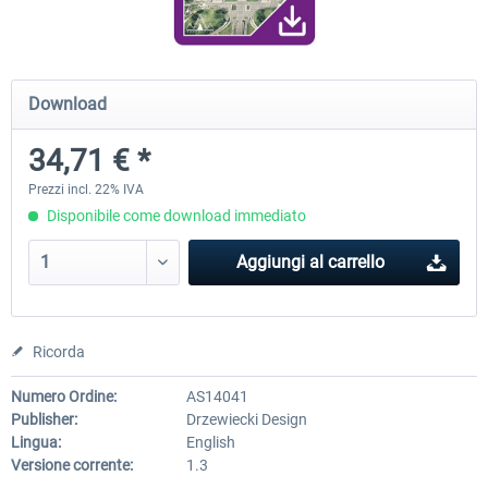
Traffic Global for X-Plane 12/11
Airport Stuttgart XP
Download
(Windows)
34,71 € *
45,70 € *
22,50 € *
Prezzi incl. 22% IVA
Disponibile come download immediato
Aggiungi al carrello
Ricorda
Numero Ordine:
AS14041
Publisher:
Drzewiecki Design
Lingua:
English
Versione corrente:
1.3