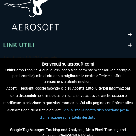
LINK UTILI
Benvenuti su aerosoft.com!
Utilizziamo i cookie. Alcuni di essi sono tecnicamente necessari (ad esempio
per il carrello), altri ci aiutano a migliorare le nostre offerte e a offrirti
un'esperienza utente migliore.
Accetti i seguenti cookie facendo clic su Accetta tutto. Ulteriori informazioni
sono disponibili nelle impostazioni sulla privacy, dove è anche possibile
RECEDERE DAL CONTRATTO
modificare la selezione in qualsiasi momento. Vai alla pagina con l'informativa
dichiarazione sulla tutela dei dati.
Visualizza la nostra dichiarazione per la
INFORMAZIONI
dichiarazione sulla tutela dei dati.
NON PERDETEVI LE ULTIME NOTIZIE
Google Tag Manager:
Tracking and Analysis ,
Meta Pixel:
Tracking and
Analysis ,
OpenStreetMap:
Misc