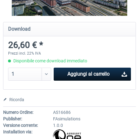
Traffic Global for X-Plane 12/11
X-Plane.org - King Air 350
Download
(Windows)
26,60 € *
45,70 € *
55,31 € *
Prezzi incl. 22% IVA
Disponibile come download immediato
Aggiungi al carrello
Ricorda
Numero Ordine:
AS16686
Publisher:
FAsimulations
Versione corrente:
1.0.0
Installation via: