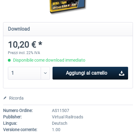
ICE 4 (Class 412)
Stadler Flirt 3
Download
10,20 € *
35,83 € *
19,52 € *
Prezzi incl. 22% IVA
Disponibile come download immediato
Aggiungi al carrello
Ricorda
Numero Ordine:
AS11507
Publisher:
Virtual Railroads
Lingua:
Deutsch
Versione corrente:
1.00