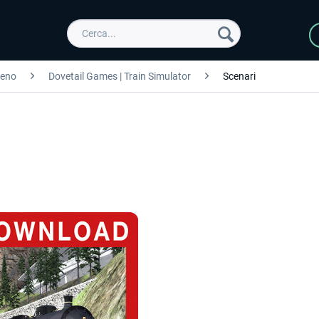
reno
Dovetail Games | Train Simulator
Scenari