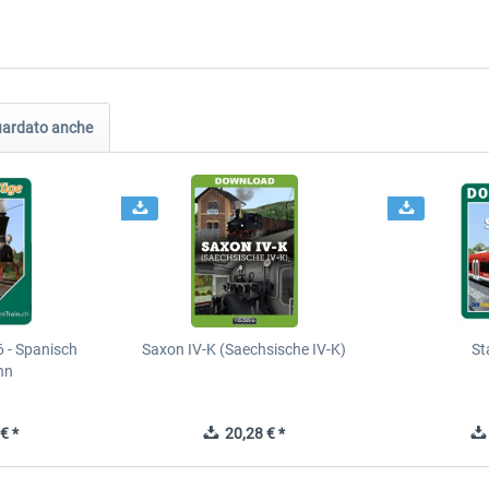
guardato anche
 - Spanisch
Saxon IV-K (Saechsische IV-K)
St
hn
€ *
20,28 € *