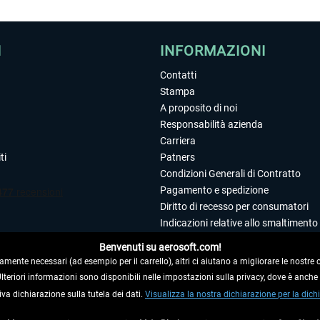
I
INFORMAZIONI
Contatti
Stampa
A proposito di noi
Responsabilità azienda
Carriera
ti
Patners
Condizioni Generali di Contratto
Pagamento e spedizione
Diritto di recesso per consumatori
Indicazioni relative allo smaltimento 
Dichiarazione sulla tutela dei dati
Benvenuti su aerosoft.com!
Editoriale
amente necessari (ad esempio per il carrello), altri ci aiutano a migliorare le nostre of
 Ulteriori informazioni sono disponibili nelle impostazioni sulla privacy, dove è anch
iva dichiarazione sulla tutela dei dati.
 DAL CONTRATTO
Visualizza la nostra dichiarazione per la dichi