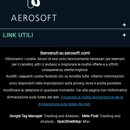
LINK UTILI
Benvenuti su aerosoft.com!
Utilizziamo i cookie. Alcuni di essi sono tecnicamente necessari (ad esempio
per il carrello), altri ci aiutano a migliorare le nostre offerte e a offrirti
un'esperienza utente migliore.
Accetti i seguenti cookie facendo clic su Accetta tutto. Ulteriori informazioni
sono disponibili nelle impostazioni sulla privacy, dove è anche possibile
RECEDERE DAL CONTRATTO
modificare la selezione in qualsiasi momento. Vai alla pagina con l'informativa
dichiarazione sulla tutela dei dati.
Visualizza la nostra dichiarazione per la
INFORMAZIONI
dichiarazione sulla tutela dei dati.
NON PERDETEVI LE ULTIME NOTIZIE
Google Tag Manager:
Tracking and Analysis ,
Meta Pixel:
Tracking and
Analysis ,
OpenStreetMap:
Misc
* Tutti i prezzi sono indicati al netto di Iva e
spese di spedizione
ed