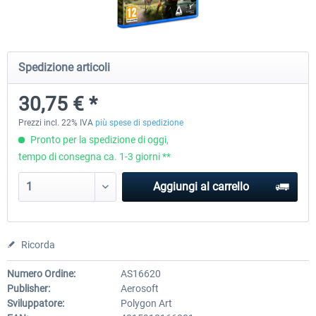
City Bus Manager - E-Bus & Green
City Bus Manager
Spedizione articoli
Energy
30,75 € *
10,24 € *
28,70 € *
Prezzi incl. 22% IVA
più spese di spedizione
Pronto per la spedizione di oggi,
tempo di consegna ca. 1-3 giorni **
Aggiungi al carrello
Ricorda
Numero Ordine:
AS16620
Publisher:
Aerosoft
Sviluppatore:
Polygon Art