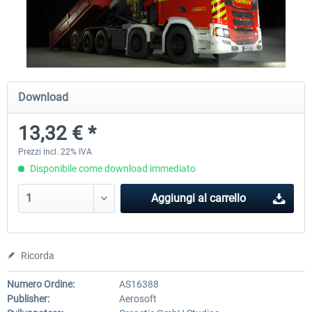
Launch Discount
Emergency Call - The Firefighting
Global Rescue
Simulation 3
Download
25,62 € *
23,06 € *
25,62 € *
13,32 € *
Prezzi incl. 22% IVA
Disponibile come download immediato
Aggiungi al carrello
Ricorda
Numero Ordine:
AS16388
Publisher:
Aerosoft