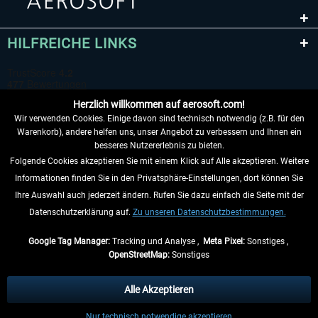
HILFREICHE LINKS
Herzlich willkommen auf aerosoft.com!
Wir verwenden Cookies. Einige davon sind technisch notwendig (z.B. für den
Warenkorb), andere helfen uns, unser Angebot zu verbessern und Ihnen ein
besseres Nutzererlebnis zu bieten.
Folgende Cookies akzeptieren Sie mit einem Klick auf Alle akzeptieren. Weitere
VERTRAG WIDERRUFEN
Informationen finden Sie in den Privatsphäre-Einstellungen, dort können Sie
Ihre Auswahl auch jederzeit ändern. Rufen Sie dazu einfach die Seite mit der
INFORMATIONEN
Datenschutzerklärung auf.
Zu unseren Datenschutzbestimmungen.
NICHTS MEHR VERPASSEN
Google Tag Manager:
Tracking und Analyse ,
Meta Pixel:
Sonstiges ,
OpenStreetMap:
Sonstiges
* Alle Preise inkl. gesetzl. Mehrwertsteuer zzgl.
Versandkosten
, wenn nicht
anders beschrieben.
Alle Akzeptieren
** Gilt für Lieferungen innerhalb Deutschlands, Lieferzeiten für andere Länder
Nur technisch notwendige akzeptieren