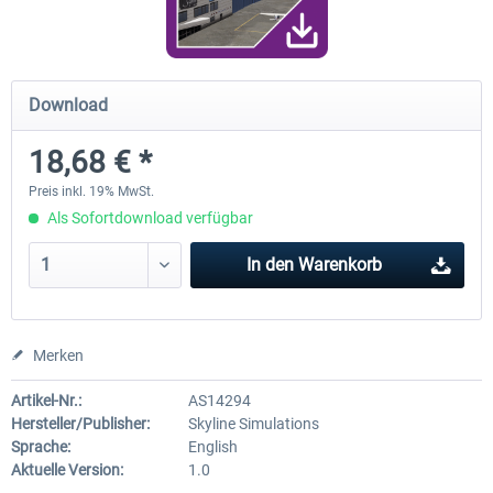
FunnerFlight - KSAN, KNZY & Naval
Saint Croix XP
Download
Base San...
18,68 € *
19,95 € *
24,78 € *
Preis inkl. 19% MwSt.
Als Sofortdownload verfügbar
In den
Warenkorb
Merken
Artikel-Nr.:
AS14294
Hersteller/Publisher:
Skyline Simulations
Sprache:
English
Aktuelle Version:
1.0