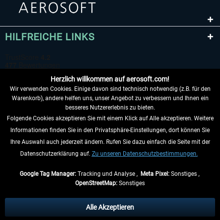
HILFREICHE LINKS
Herzlich willkommen auf aerosoft.com!
Wir verwenden Cookies. Einige davon sind technisch notwendig (z.B. für den
Warenkorb), andere helfen uns, unser Angebot zu verbessern und Ihnen ein
besseres Nutzererlebnis zu bieten.
Folgende Cookies akzeptieren Sie mit einem Klick auf Alle akzeptieren. Weitere
VERTRAG WIDERRUFEN
Informationen finden Sie in den Privatsphäre-Einstellungen, dort können Sie
Ihre Auswahl auch jederzeit ändern. Rufen Sie dazu einfach die Seite mit der
INFORMATIONEN
Datenschutzerklärung auf.
Zu unseren Datenschutzbestimmungen.
NICHTS MEHR VERPASSEN
Google Tag Manager:
Tracking und Analyse ,
Meta Pixel:
Sonstiges ,
OpenStreetMap:
Sonstiges
* Alle Preise inkl. gesetzl. Mehrwertsteuer zzgl.
Versandkosten
, wenn nicht
anders beschrieben.
Alle Akzeptieren
** Gilt für Lieferungen innerhalb Deutschlands, Lieferzeiten für andere Länder