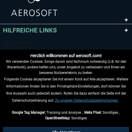
HILFREICHE LINKS
Herzlich willkommen auf aerosoft.com!
Wir verwenden Cookies. Einige davon sind technisch notwendig (z.B. für den
Warenkorb), andere helfen uns, unser Angebot zu verbessern und Ihnen ein
besseres Nutzererlebnis zu bieten.
Folgende Cookies akzeptieren Sie mit einem Klick auf Alle akzeptieren. Weitere
VERTRAG WIDERRUFEN
Informationen finden Sie in den Privatsphäre-Einstellungen, dort können Sie
Ihre Auswahl auch jederzeit ändern. Rufen Sie dazu einfach die Seite mit der
INFORMATIONEN
Datenschutzerklärung auf.
Zu unseren Datenschutzbestimmungen.
NICHTS MEHR VERPASSEN
Google Tag Manager:
Tracking und Analyse ,
Meta Pixel:
Sonstiges ,
OpenStreetMap:
Sonstiges
* Alle Preise inkl. gesetzl. Mehrwertsteuer zzgl.
Versandkosten
, wenn nicht
anders beschrieben.