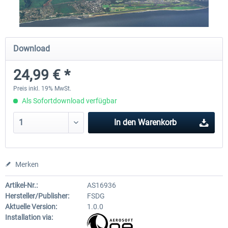
Traffic Global for X-Plane 12/11
X-Plane.org - King Air 350
Download
(Windows)
24,99 € *
44,58 € *
53,95 € *
Preis inkl. 19% MwSt.
Als Sofortdownload verfügbar
In den
Warenkorb
Merken
Artikel-Nr.:
AS16936
Hersteller/Publisher:
FSDG
Aktuelle Version:
1.0.0
Installation via: