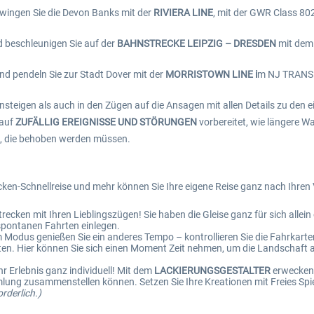
zwingen Sie die Devon Banks mit der
RIVIERA LINE
, mit der GWR Class 80
 beschleunigen Sie auf der
BAHNSTRECKE LEIPZIG – DRESDEN
mit dem 
nd pendeln Sie zur Stadt Dover mit der
MORRISTOWN LINE i
m NJ TRANSIT
steigen als auch in den Zügen auf die Ansagen mit allen Details zu den 
 auf
ZUFÄLLIG EREIGNISSE UND STÖRUNGEN
vorbereitet, wie längere Wa
, die behoben werden müssen.
ken-Schnellreise und mehr können Sie Ihre eigene Reise ganz nach Ihren 
ecken mit Ihren Lieblingszügen! Sie haben die Gleise ganz für sich allei
pontanen Fahrten einlegen.
em Modus genießen Sie ein anderes Tempo – kontrollieren Sie die Fahrkarte
sten. Hier können Sie sich einen Moment Zeit nehmen, um die Landschaft
hr Erlebnis ganz individuell! Mit dem
LACKIERUNGSGESTALTER
erwecken 
lung zusammenstellen können. Setzen Sie Ihre Kreationen mit Freies Sp
orderlich.)