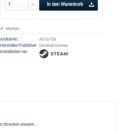
In den
Warenkorb
Merken
Artikel-Nr.:
AS16758
Hersteller/Publisher:
Dovetail Games
Installation via:
en Strecken steuern.