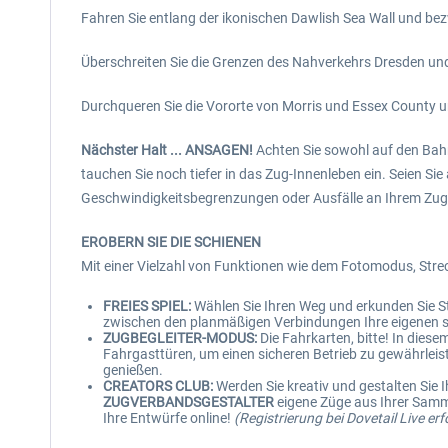
Fahren Sie entlang der ikonischen Dawlish Sea Wall und be
Überschreiten Sie die Grenzen des Nahverkehrs Dresden und
Durchqueren Sie die Vororte von Morris und Essex County u
Nächster Halt ... ANSAGEN!
Achten Sie sowohl auf den Bahn
tauchen Sie noch tiefer in das Zug-Innenleben ein. Seien Sie
Geschwindigkeitsbegrenzungen oder Ausfälle an Ihrem Zug
EROBERN SIE DIE SCHIENEN
Mit einer Vielzahl von Funktionen wie dem Fotomodus, Strec
FREIES SPIEL:
Wählen Sie Ihren Weg und erkunden Sie Str
zwischen den planmäßigen Verbindungen Ihre eigenen s
ZUGBEGLEITER-MODUS:
Die Fahrkarten, bitte! In dies
Fahrgasttüren, um einen sicheren Betrieb zu gewährlei
genießen.
CREATORS CLUB:
Werden Sie kreativ und gestalten Sie I
ZUGVERBANDSGESTALTER
eigene Züge aus Ihrer Samm
Ihre Entwürfe online!
(Registrierung bei Dovetail Live erf