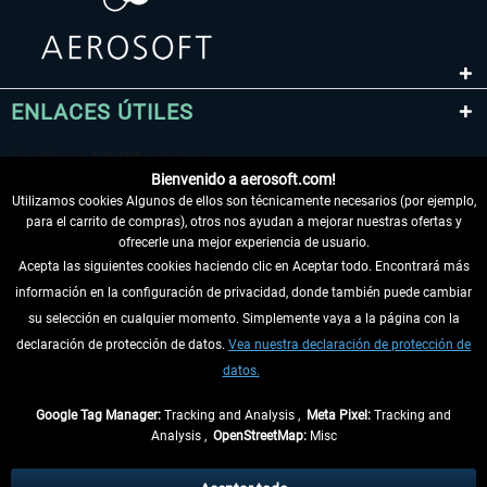
ENLACES ÚTILES
Bienvenido a aerosoft.com!
Utilizamos cookies Algunos de ellos son técnicamente necesarios (por ejemplo,
para el carrito de compras), otros nos ayudan a mejorar nuestras ofertas y
ofrecerle una mejor experiencia de usuario.
Acepta las siguientes cookies haciendo clic en Aceptar todo. Encontrará más
información en la configuración de privacidad, donde también puede cambiar
DESISTIR DEL CONTRATO
su selección en cualquier momento. Simplemente vaya a la página con la
declaración de protección de datos.
Vea nuestra declaración de protección de
INFORMACIÓN
datos.
NO SE PIERDA LAS ÚLTIMAS NOTICIAS
Google Tag Manager:
Tracking and Analysis ,
Meta Pixel:
Tracking and
Analysis ,
OpenStreetMap:
Misc
* Todos los precios, incl. el IVA legal y
gastos de envío
así como las posibles
tasas de recepción si no se describe lo contrario