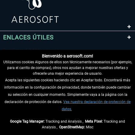
ENLACES ÚTILES
Bienvenido a aerosoft.com!
Utilizamos cookies Algunos de ellos son técnicamente necesarios (por ejemplo,
para el carrito de compras), otros nos ayudan a mejorar nuestras ofertas y
ofrecerle una mejor experiencia de usuario.
Acepta las siguientes cookies haciendo clic en Aceptar todo. Encontrará más
información en la configuración de privacidad, donde también puede cambiar
DESISTIR DEL CONTRATO
su selección en cualquier momento. Simplemente vaya a la página con la
declaración de protección de datos.
Vea nuestra declaración de protección de
INFORMACIÓN
datos.
NO SE PIERDA LAS ÚLTIMAS NOTICIAS
Google Tag Manager:
Tracking and Analysis ,
Meta Pixel:
Tracking and
Analysis ,
OpenStreetMap:
Misc
* Todos los precios, incl. el IVA legal y
gastos de envío
así como las posibles