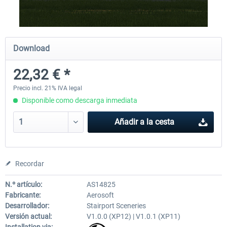
Airport Berlin Brandenburg V2 XP
Airport Zurich V2.0 XP
Download
22,32 € *
30,45 € *
26,39 € *
Precio incl. 21% IVA legal
Disponible como descarga inmediata
Añadir a la cesta
Recordar
N.º artículo:
AS14825
Fabricante:
Aerosoft
Desarrollador:
Stairport Sceneries
Versión actual:
V1.0.0 (XP12) | V1.0.1 (XP11)