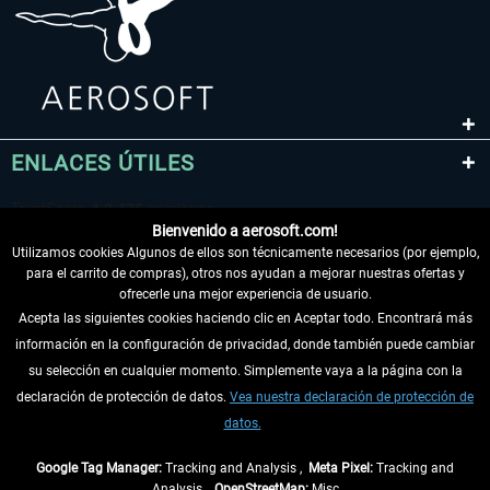
ENLACES ÚTILES
Bienvenido a aerosoft.com!
Utilizamos cookies Algunos de ellos son técnicamente necesarios (por ejemplo,
para el carrito de compras), otros nos ayudan a mejorar nuestras ofertas y
ofrecerle una mejor experiencia de usuario.
Acepta las siguientes cookies haciendo clic en Aceptar todo. Encontrará más
información en la configuración de privacidad, donde también puede cambiar
DESISTIR DEL CONTRATO
su selección en cualquier momento. Simplemente vaya a la página con la
declaración de protección de datos.
Vea nuestra declaración de protección de
INFORMACIÓN
datos.
NO SE PIERDA LAS ÚLTIMAS NOTICIAS
Google Tag Manager:
Tracking and Analysis ,
Meta Pixel:
Tracking and
Analysis ,
OpenStreetMap:
Misc