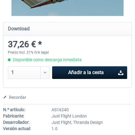
X-Plane.org - King Air 350 XP12
X-Plane.org - Cessna 172M 
Download
Series XP12
37,26 € *
54,86 € *
33,50 € *
Precio incl. 21% IVA legal
Disponible como descarga inmediata
Añadir a la cesta
Recordar
N.º artículo:
AS16240
Fabricante:
Just Flight London
Desarrollador:
Just Flight, Thranda Design
Versión actual:
1.0