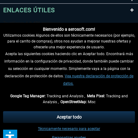
ENLACES ÚTILES
Bienvenido a aerosoft.com!
Utilizamos cookies Algunos de ellos son técnicamente necesarios (por ejemplo,
para el carrito de compras), otros nos ayudan a mejorar nuestras ofertas y
ofrecerle una mejor experiencia de usuario.
Acepta las siguientes cookies haciendo clic en Aceptar todo. Encontrará más
información en la configuración de privacidad, donde también puede cambiar
DESISTIR DEL CONTRATO
su selección en cualquier momento. Simplemente vaya a la página con la
declaración de protección de datos.
Vea nuestra declaración de protección de
INFORMACIÓN
datos.
NO SE PIERDA LAS ÚLTIMAS NOTICIAS
Google Tag Manager:
Tracking and Analysis ,
Meta Pixel:
Tracking and
Analysis ,
OpenStreetMap:
Misc
* Todos los precios, incl. el IVA legal y
gastos de envío
así como las posibles
tasas de recepción si no se describe lo contrario
Aceptar todo
** De aplicación a envíos dentro de Alemania. Los plazos de envío para los
Técnicamente necesario para aceptar
demás países se pueden consultar en la
información de envío
.
Personalizar ajustes