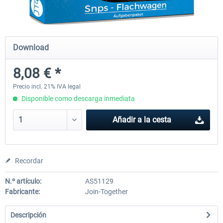
Just Trains - U-Bahn Hamburg U1 &
Railworks Szenario-Pack Vo
Download
U3
8,08 € *
40,28 € *
25,37 € *
Precio incl. 21% IVA legal
Disponible como descarga inmediata
Añadir a la cesta
Recordar
N.º artículo:
AS51129
Fabricante:
Join-Together
Descripción