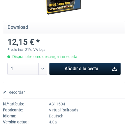
ICE 4 (Class 412)
Stadler Flirt 3
Download
12,15 € *
35,54 € *
19,36 € *
Precio incl. 21% IVA legal
Disponible como descarga inmediata
Añadir a la cesta
Recordar
N.º artículo:
AS11504
Fabricante:
Virtual Railroads
Idioma:
Deutsch
Versión actual:
4.0a