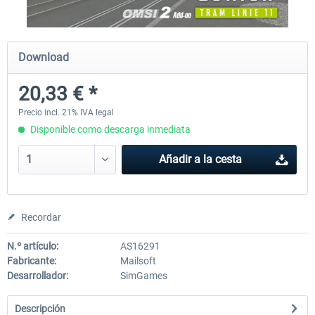
OMSI 2 Add-on Thüringer Wald
OMSI 2 Add-on Berlin Line
Download
20,33 € *
30,49 € *
20,29 € *
Precio incl. 21% IVA legal
Disponible como descarga inmediata
Añadir a la cesta
Recordar
N.º artículo:
AS16291
Fabricante:
Mailsoft
Desarrollador:
SimGames
Descripción