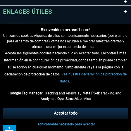
ENLACES ÚTILES
Bienvenido a aerosoft.com!
Utilizamos cookies Algunos de ellos son técnicamente necesarios (por ejemplo,
para el carrito de compras), otros nos ayudan a mejorar nuestras ofertas y
ofrecerle una mejor experiencia de usuario.
Acepta las siguientes cookies haciendo clic en Aceptar todo. Encontrará más
información en la configuración de privacidad, donde también puede cambiar
DESISTIR DEL CONTRATO
su selección en cualquier momento. Simplemente vaya a la página con la
declaración de protección de datos.
Vea nuestra declaración de protección de
INFORMACIÓN
datos.
NO SE PIERDA LAS ÚLTIMAS NOTICIAS
Google Tag Manager:
Tracking and Analysis ,
Meta Pixel:
Tracking and
Analysis ,
OpenStreetMap:
Misc
* Todos los precios, incl. el IVA legal y
gastos de envío
así como las posibles
tasas de recepción si no se describe lo contrario
Aceptar todo
** De aplicación a envíos dentro de Alemania. Los plazos de envío para los
Técnicamente necesario para aceptar
demás países se pueden consultar en la
información de envío
.