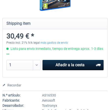
City Bus Manager - E-Bus & Green
City Bus Manager
Shipping item
Energy
30,49 € *
10,16 € *
28,46 € *
Precio incl. 21% IVA legal
más gastos de envío
Listo para envío inmediato, tiempo de entrega aprox. 1-3 días
**
Añadir a la cesta
Recordar
N.º artículo:
AS16530
Fabricante:
Aerosoft
Desarrollador:
Toxtronyx