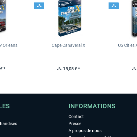
ew Orleans
Cape Canaveral X
US Cities 
€ *
15,08 € *
LES
INFORMATIONS
Contact
chandises
Presse
A propos de nous