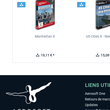
Manhattan X
US Cities X - N
19,11 € *
15,08 
LIENS UTI
Aerosoft One
Retours de mar
Updates