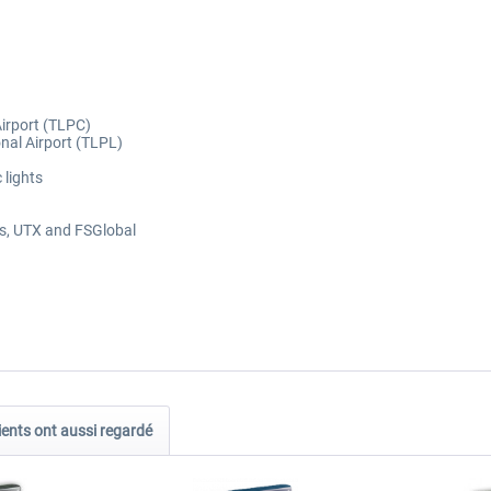
Airport (TLPC)
nal Airport (TLPL)
 lights
ts, UTX and FSGlobal
ients ont aussi regardé