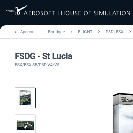
Aperçu
Boutique
FLIGHT
P3D | FSX
FSDG - St Lucia
FSX/FSX:SE/P3D V4/V5