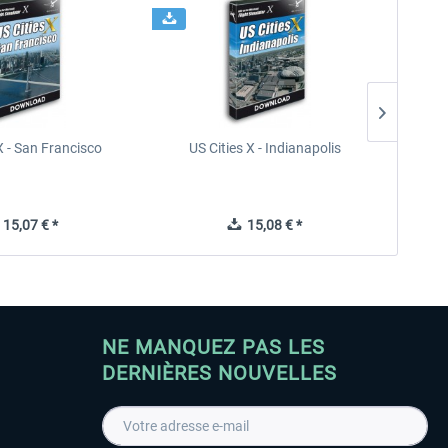
X - San Francisco
US Cities X - Indianapolis
US Citi
15,07 € *
15,08 € *
NE MANQUEZ PAS LES
DERNIÈRES NOUVELLES