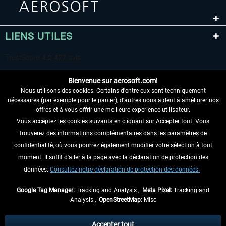
LIENS UTILES
Bienvenue sur aerosoft.com!
Nous utilisons des cookies. Certains d'entre eux sont techniquement
nécessaires (par exemple pour le panier), d'autres nous aident à améliorer nos
offres et à vous offrir une meilleure expérience utilisateur.
Vous acceptez les cookies suivants en cliquant sur Accepter tout. Vous
RENONCER AU CONTRAT ICI
trouverez des informations complémentaires dans les paramètres de
INFORMATIONS
confidentialité, où vous pourrez également modifier votre sélection à tout
moment. Il suffit d'aller à la page avec la déclaration de protection des
NE MANQUEZ PAS LES DERNIÈRES
données.
Consultez notre déclaration de protection des données.
NOUVELLES
Google Tag Manager:
Tracking and Analysis ,
Meta Pixel:
Tracking and
Analysis ,
OpenStreetMap:
Misc
* Tous les prix sont indiqués TVA légale comprise, hors
frais de port
et, le cas
échéant, frais de remboursement, si aucune description contraire.
Accepter tout