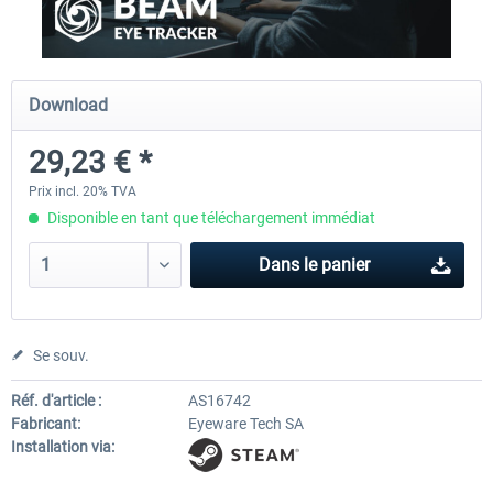
Ultimate Traffic Live
FS Global Real Weather..
Download
29,23 € *
49,36 € *
40,33 € *
Prix incl. 20% TVA
Disponible en tant que téléchargement immédiat
Dans le panier
Se souv.
Réf. d'article :
AS16742
Fabricant:
Eyeware Tech SA
Installation via: