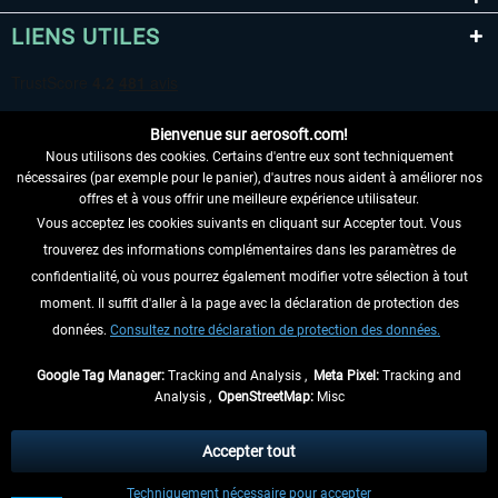
LIENS UTILES
Bienvenue sur aerosoft.com!
Nous utilisons des cookies. Certains d'entre eux sont techniquement
nécessaires (par exemple pour le panier), d'autres nous aident à améliorer nos
offres et à vous offrir une meilleure expérience utilisateur.
Vous acceptez les cookies suivants en cliquant sur Accepter tout. Vous
RENONCER AU CONTRAT ICI
trouverez des informations complémentaires dans les paramètres de
INFORMATIONS
confidentialité, où vous pourrez également modifier votre sélection à tout
moment. Il suffit d'aller à la page avec la déclaration de protection des
NE MANQUEZ PAS LES DERNIÈRES
données.
Consultez notre déclaration de protection des données.
NOUVELLES
Google Tag Manager:
Tracking and Analysis ,
Meta Pixel:
Tracking and
Analysis ,
OpenStreetMap:
Misc
* Tous les prix sont indiqués TVA légale comprise, hors
frais de port
et, le cas
échéant, frais de remboursement, si aucune description contraire.
Accepter tout
** S'applique aux envois vers l'Allemagne. Pour les autres pays, veuillez
Techniquement nécessaire pour accepter