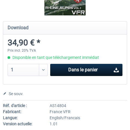
Hamburg-Finkenwerder
Madeira X Evolution
Download
34,90 € *
12,00 € *
25,16 € *
Prix incl. 20% TVA
Disponible en tant que téléchargement immédiat
Dans le panier
Se souv.
Réf. d'article :
AS14804
Fabricant:
France VFR
Langue:
English/Francais
Version actuelle:
1.01