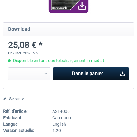
Traffic Global for X-Plane 12/11
Airport Stuttgart XP
Download
(Windows)
25,08 € *
44,95 € *
22,13 € *
Prix incl. 20% TVA
Disponible en tant que téléchargement immédiat
Dans le panier
Se souv.
Réf. d'article :
AS14006
Fabricant:
Carenado
Langue:
English
Version actuelle:
1.20