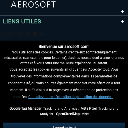
LIENS UTILES
Bienvenue sur aerosoft.com!
Nous utilisons des cookies. Certains d'entre eux sont techniquement
nécessaires (par exemple pour le panier), d'autres nous aident à améliorer nos
offres et à vous offrir une meilleure expérience utilisateur.
Vous acceptez les cookies suivants en cliquant sur Accepter tout. Vous
RENONCER AU CONTRAT ICI
trouverez des informations complémentaires dans les paramètres de
INFORMATIONS
confidentialité, où vous pourrez également modifier votre sélection à tout
moment. Il suffit d'aller à la page avec la déclaration de protection des
NE MANQUEZ PAS LES DERNIÈRES
données.
Consultez notre déclaration de protection des données.
NOUVELLES
Google Tag Manager:
Tracking and Analysis ,
Meta Pixel:
Tracking and
Analysis ,
OpenStreetMap:
Misc
* Tous les prix sont indiqués TVA légale comprise, hors
frais de port
et, le cas
échéant, frais de remboursement, si aucune description contraire.