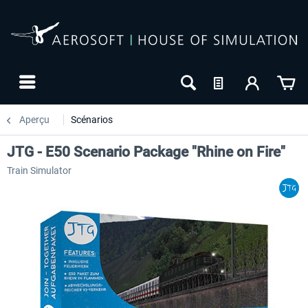
Aperçu
Scénarios
JTG - E50 Scenario Package "Rhine on Fire"
Train Simulator