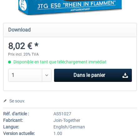
Just Trains - U-Bahn Hamburg U1 &
Railworks Szenario-Pack Vo
Download
U3
8,02 € *
39,95 € *
25,16 € *
Prix incl. 20% TVA
Disponible en tant que téléchargement immédiat
Dans le panier
Se souv.
Réf. d'article :
AS51027
Fabricant:
Join-Together
Langue:
English/German
Version actuelle:
1.00