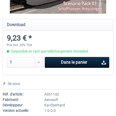
Just Trains - U-Bahn Hamburg U1 &
Railworks Szenario-Pack Vo
Download
U3
9,23 € *
39,95 € *
25,16 € *
Prix incl. 20% TVA
Disponible en tant que téléchargement immédiat
Dans le panier
Se souv.
Réf. d'article :
AS51142
Fabricant:
Aerosoft
Développeur:
Kai Eberhard
Version actuelle:
1.0.0.0