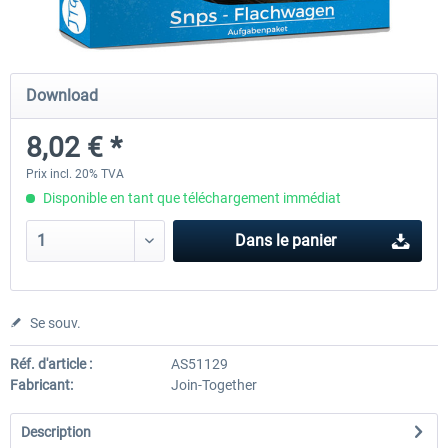
Just Trains - U-Bahn Hamburg U1 &
Railworks Szenario-Pack Vo
Download
U3
8,02 € *
39,95 € *
25,16 € *
Prix incl. 20% TVA
Disponible en tant que téléchargement immédiat
Dans le panier
Se souv.
Réf. d'article :
AS51129
Fabricant:
Join-Together
Description