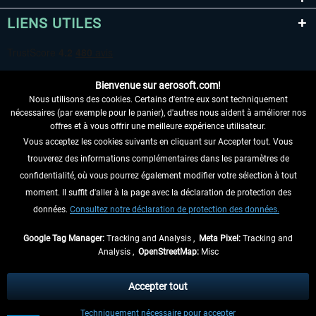
LIENS UTILES
Bienvenue sur aerosoft.com!
Nous utilisons des cookies. Certains d'entre eux sont techniquement
nécessaires (par exemple pour le panier), d'autres nous aident à améliorer nos
offres et à vous offrir une meilleure expérience utilisateur.
Vous acceptez les cookies suivants en cliquant sur Accepter tout. Vous
RENONCER AU CONTRAT ICI
trouverez des informations complémentaires dans les paramètres de
INFORMATIONS
confidentialité, où vous pourrez également modifier votre sélection à tout
moment. Il suffit d'aller à la page avec la déclaration de protection des
NE MANQUEZ PAS LES DERNIÈRES
données.
Consultez notre déclaration de protection des données.
NOUVELLES
Google Tag Manager:
Tracking and Analysis ,
Meta Pixel:
Tracking and
Analysis ,
OpenStreetMap:
Misc
* Tous les prix sont indiqués TVA légale comprise, hors
frais de port
et, le cas
échéant, frais de remboursement, si aucune description contraire.
Accepter tout
** S'applique aux envois vers l'Allemagne. Pour les autres pays, veuillez
Techniquement nécessaire pour accepter